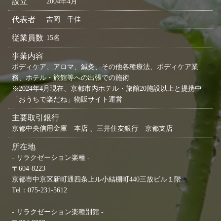
設立
2004年4月
代表者
吉岡 千佳
従業員数
15名
事業内容
ボディケア、アロマ、鍼灸、その他各種療法、ボディケア業
務、ホテル・旅館等への出張での施術
※2024年4月現在、京都市内ホテル・旅館20施設以上と提携中
「おうちで楽だね」物販サイト運営
主要取引銀行
京都中央信用金庫 本店 、三井住友銀行 京都支店
所在地
- リラクゼーション楽種 -
〒604-8223
京都市中京区新町通四条上ル小結棚町440三放ビル１階
Tel：075-231-5612
- リラクゼーション楽種別館 -