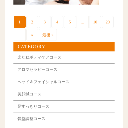
1
...
2
3
4
5
10
20
...
»
最後 »
CATEGORY
楽だねボディケアコース
アロマセラピーコース
ヘッド＆フェイシャルコース
美顔鍼コース
足すっきりコース
骨盤調整コース