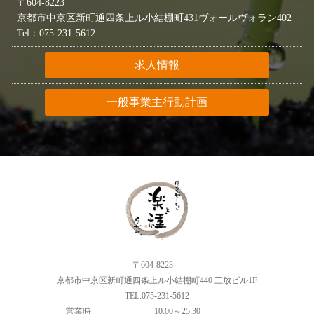
〒604-8223
京都市中京区新町通四条上ル小結棚町431ヴォールヴォラン402
Tel：075-231-5612
求人情報
一般事業主行動計画
〒604-8223
京都市中京区新町通四条上ル小結棚町440 三放ビル1F
TEL.075-231-5612
営業時
10:00～25:30