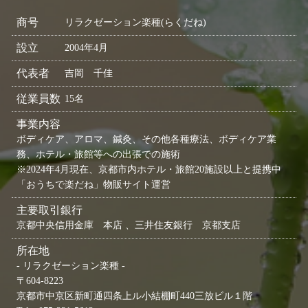
商号
リラクゼーション楽種(らくだね)
設立
2004年4月
代表者
吉岡 千佳
従業員数
15名
事業内容
ボディケア、アロマ、鍼灸、その他各種療法、ボディケア業
務、ホテル・旅館等への出張での施術
※2024年4月現在、京都市内ホテル・旅館20施設以上と提携中
「おうちで楽だね」物販サイト運営
主要取引銀行
京都中央信用金庫 本店 、三井住友銀行 京都支店
所在地
- リラクゼーション楽種 -
〒604-8223
京都市中京区新町通四条上ル小結棚町440三放ビル１階