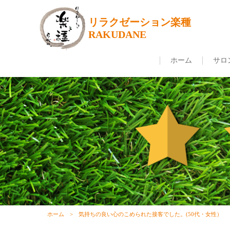
リラクゼーション楽種
RAKUDANE
ホーム
サロ
ホーム
気持ちの良い心のこめられた接客でした。(50代・女性）