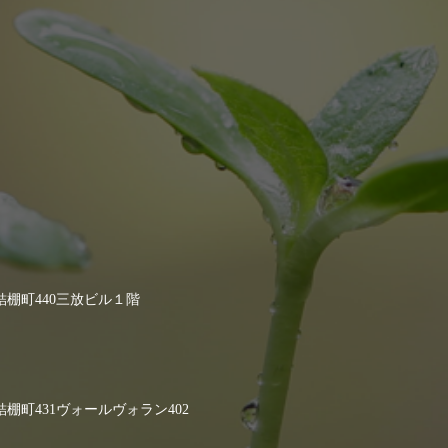
棚町440三放ビル１階
町431ヴォールヴォラン402