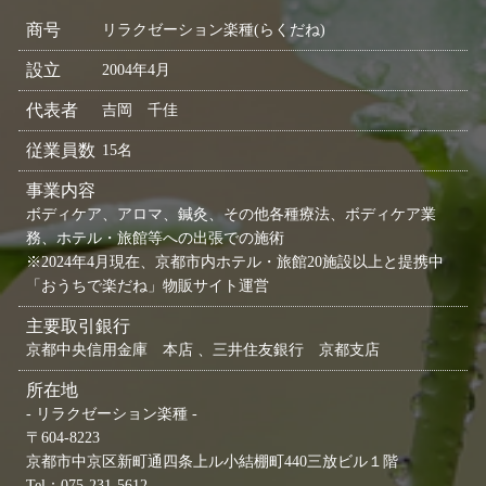
商号
リラクゼーション楽種(らくだね)
設立
2004年4月
代表者
吉岡 千佳
従業員数
15名
事業内容
ボディケア、アロマ、鍼灸、その他各種療法、ボディケア業
務、ホテル・旅館等への出張での施術
※2024年4月現在、京都市内ホテル・旅館20施設以上と提携中
「おうちで楽だね」物販サイト運営
主要取引銀行
京都中央信用金庫 本店 、三井住友銀行 京都支店
所在地
- リラクゼーション楽種 -
〒604-8223
京都市中京区新町通四条上ル小結棚町440三放ビル１階
Tel：075-231-5612