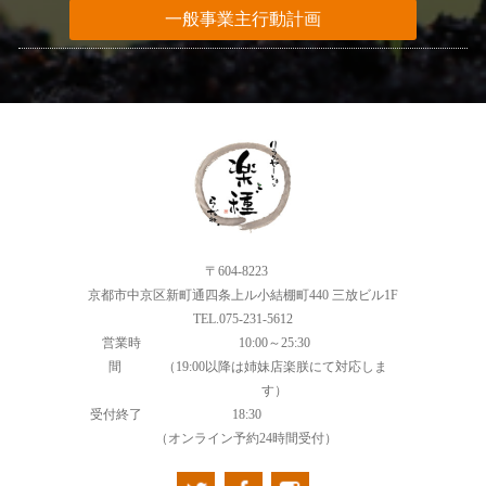
一般事業主行動計画
〒604-8223
京都市中京区新町通四条上ル小結棚町440 三放ビル1F
TEL.075-231-5612
営業時
10:00～25:30
間
（19:00以降は姉妹店楽朕にて対応しま
す）
受付終了
18:30
（オンライン予約24時間受付）