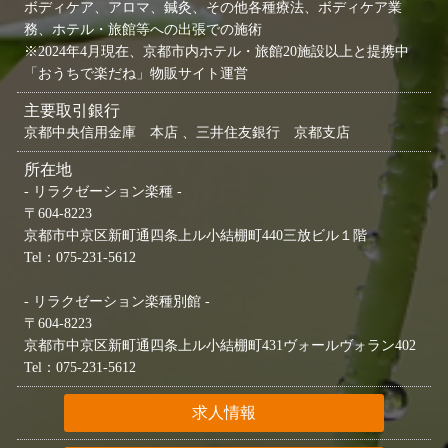
ボディケア、アロマ、鍼灸、その他各種療法、ボディケア業
務、ホテル・旅館等への出張での施術
※2024年4月現在、京都市内ホテル・旅館20施設以上と提携中
「おうちで楽だね」物販サイト運営
主要取引銀行
京都中央信用金庫 本店 、三井住友銀行 京都支店
所在地
- リラクゼーション楽種 -
〒604-8223
京都市中京区新町通四条上ル小結棚町440三放ビル１階
Tel：075-231-5612
- リラクゼーション楽種別館 -
〒604-8223
京都市中京区新町通四条上ル小結棚町431ヴォールヴォラン402
Tel：075-231-5612
求人情報