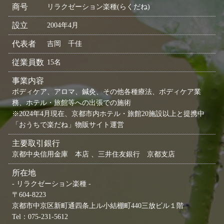
商号
リラクゼーション楽種(らくだね)
設立
2004年4月
代表者
吉岡 千佳
従業員数
15名
事業内容
ボディケア、アロマ、鍼灸、その他各種療法、ボディケア業
務、ホテル・旅館等への出張での施術
※2024年4月現在、京都市内ホテル・旅館20施設以上と提携中
「おうちで楽だね」物販サイト運営
主要取引銀行
京都中央信用金庫 本店 、三井住友銀行 京都支店
所在地
- リラクゼーション楽種 -
〒604-8223
京都市中京区新町通四条上ル小結棚町440三放ビル１階
Tel：075-231-5612