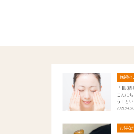
施術の
「眼精
こんにち
う！とい
2021.04.3
お得な