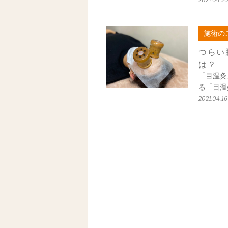
2021.04.2
施術の
つらい
は？
「目温灸
る「目温
2021.04.16