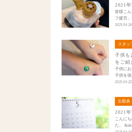
202
皆様こん
フ疲労」
2021.04.26
スタッフ
子供も
をご紹
子供にお
子供を強
2021.04.22
出勤表
202
こんにち
た。 &n