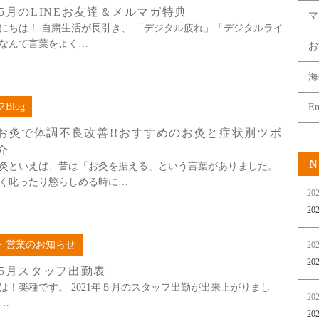
1年5月のLINEお友達＆メルマガ特典
マ
にちは！ 自粛生活が長引き、 「デジタル疲れ」「デジタルライ
なんて言葉をよく…
お
海
Blog
En
お灸で体調不良改善!!おすすめのお灸と症状別ツボ
介
N
灸といえば、昔は「お灸を据える」という言葉がありました。
く叱ったり懲らしめる時に…
202
2
・営業のお知らせ
202
2
1年5月スタッフ出勤表
は！楽種です。 2021年５月のスタッフ出勤が出来上がりまし
202
b…
2