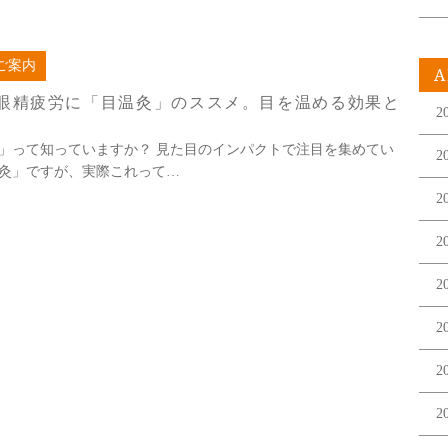
0
ご案内
A
眼精疲労に「目温灸」のススメ。目を温める効果と
2
」って知っていますか？ 見た目のインパクトで注目を集めてい
2
灸」ですが、実際これって…
2
2
2
2
2
2