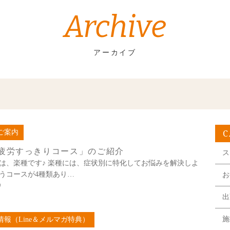
Archive
アーカイブ
C
ご案内
疲労すっきりコース」のご紹介
ス
は、楽種です♪ 楽種には、症状別に特化してお悩みを解決しよ
うコースが4種類あり…
お
0
出
施
情報（Line＆メルマガ特典）