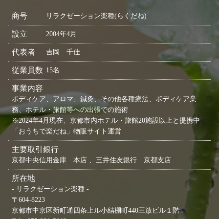
商号
リラクゼーション楽種(らくだね)
設立
2004年4月
代表者
吉岡 千佳
従業員数
15名
事業内容
ボディケア、アロマ、鍼灸、その他各種療法、ボディケア業
務、ホテル・旅館等への出張での施術
※2024年4月現在、京都市内ホテル・旅館20施設以上と提携中
「おうちで楽だね」物販サイト運営
主要取引銀行
京都中央信用金庫 本店 、三井住友銀行 京都支店
所在地
- リラクゼーション楽種 -
〒604-8223
京都市中京区新町通四条上ル小結棚町440三放ビル１階