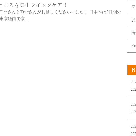
ところを集中クイックケア！
マ
らGlenさんとTrucさんがお越しくださいました！ 日本へは5日間の
東京経由で京…
お
海
En
N
202
2
202
2
202
2