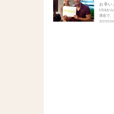
お辛い
USAか
滞在で、
2017.05.04