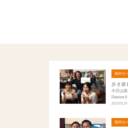
海外か
歩き疲
今日は楽
Damien
2017.05.19
海外か