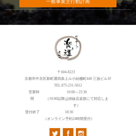
一般事業主行動計画
〒604-8223
京都市中京区新町通四条上ル小結棚町440 三放ビル1F
TEL.075-231-5612
営業時
10:00～25:30
間
（19:00以降は姉妹店楽朕にて対応しま
す）
受付終了
18:30
（オンライン予約24時間受付）