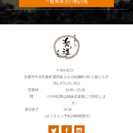
一般事業主行動計画
〒604-8223
京都市中京区新町通四条上ル小結棚町440 三放ビル1F
TEL.075-231-5612
営業時
10:00～25:30
間
（19:00以降は姉妹店楽朕にて対応しま
す）
受付終了
18:30
（オンライン予約24時間受付）