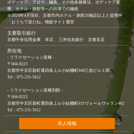
ボディケア、アロマ、鍼灸、その他各種療法、ボディケア業
務、ホテル・旅館等への出張での施術
※2024年4月現在、京都市内ホテル・旅館20施設以上と提携中
「おうちで楽だね」物販サイト運営
主要取引銀行
京都中央信用金庫 本店 、三井住友銀行 京都支店
所在地
- リラクゼーション楽種 -
〒604-8223
京都市中京区新町通四条上ル小結棚町440三放ビル１階
Tel：075-231-5612
- リラクゼーション楽種別館 -
〒604-8223
京都市中京区新町通四条上ル小結棚町431ヴォールヴォラン402
Tel：075-231-5612
求人情報