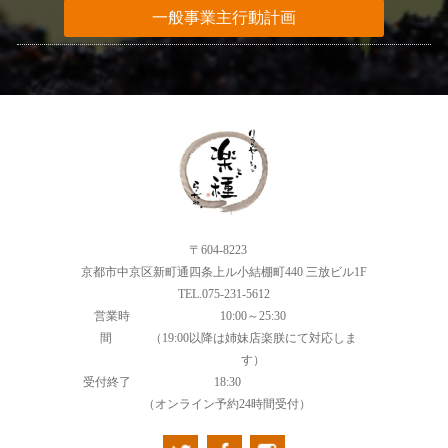
一般事業主行動計画
〒604-8223
京都市中京区新町通四条上ル小結棚町440 三放ビル1F
TEL.075-231-5612
営業時
10:00～25:30
間
（19:00以降は姉妹店楽朕にて対応しま
す）
受付終了
18:30
（オンライン予約24時間受付）