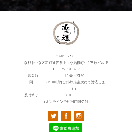
〒604-8223
京都市中京区新町通四条上ル小結棚町440 三放ビル1F
TEL.075-231-5612
営業時
10:00～25:30
間
（19:00以降は姉妹店楽朕にて対応しま
す）
受付終了
18:30
（オンライン予約24時間受付）