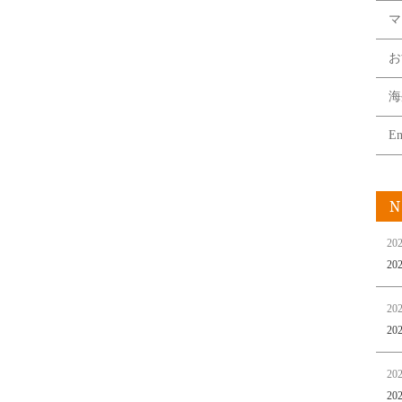
マ
お
海
En
N
202
2
202
2
202
2