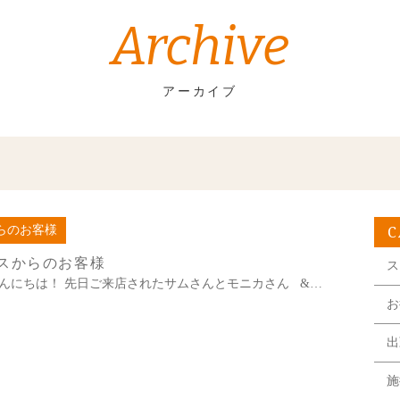
Archive
アーカイブ
C
らのお客様
スからのお客様
ス
んにちは！ 先日ご来店されたサムさんとモニカさん &…
お
出
施