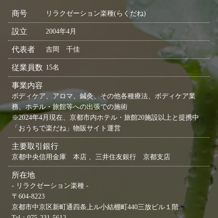
商号
リラクゼーション楽種(らくだね)
設立
2004年4月
代表者
吉岡 千佳
従業員数
15名
事業内容
ボディケア、アロマ、鍼灸、その他各種療法、ボディケア業
務、ホテル・旅館等への出張での施術
※2024年4月現在、京都市内ホテル・旅館20施設以上と提携中
「おうちで楽だね」物販サイト運営
主要取引銀行
京都中央信用金庫 本店 、三井住友銀行 京都支店
所在地
- リラクゼーション楽種 -
〒604-8223
京都市中京区新町通四条上ル小結棚町440三放ビル１階
Tel：075-231-5612