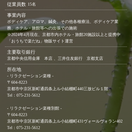
従業員数
15名
事業内容
ボディケア、アロマ、鍼灸、その他各種療法、ボディケア業
務、ホテル・旅館等への出張での施術
※2024年4月現在、京都市内ホテル・旅館20施設以上と提携中
「おうちで楽だね」物販サイト運営
主要取引銀行
京都中央信用金庫 本店 、三井住友銀行 京都支店
所在地
- リラクゼーション楽種 -
〒604-8223
京都市中京区新町通四条上ル小結棚町440三放ビル１階
Tel：075-231-5612
- リラクゼーション楽種別館 -
〒604-8223
京都市中京区新町通四条上ル小結棚町431ヴォールヴォラン402
Tel：075-231-5612