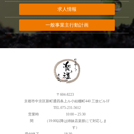
求人情報
一般事業主行動計画
〒604-8223
京都市中京区新町通四条上ル小結棚町440 三放ビル1F
TEL.075-231-5612
営業時
10:00～25:30
間
（19:00以降は姉妹店楽朕にて対応しま
す）