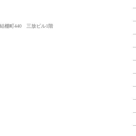
棚町440 三放ビル1階