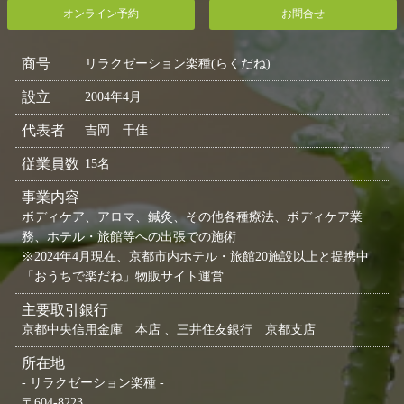
オンライン予約
お問合せ
商号
リラクゼーション楽種(らくだね)
設立
2004年4月
代表者
吉岡 千佳
従業員数
15名
事業内容
ボディケア、アロマ、鍼灸、その他各種療法、ボディケア業
務、ホテル・旅館等への出張での施術
※2024年4月現在、京都市内ホテル・旅館20施設以上と提携中
「おうちで楽だね」物販サイト運営
主要取引銀行
京都中央信用金庫 本店 、三井住友銀行 京都支店
所在地
- リラクゼーション楽種 -
〒604-8223