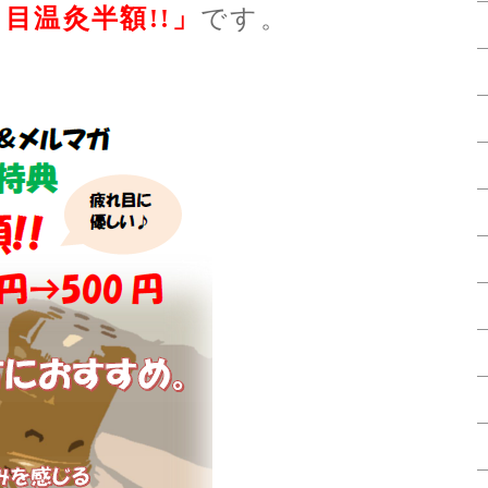
目温灸半額!!」
です。