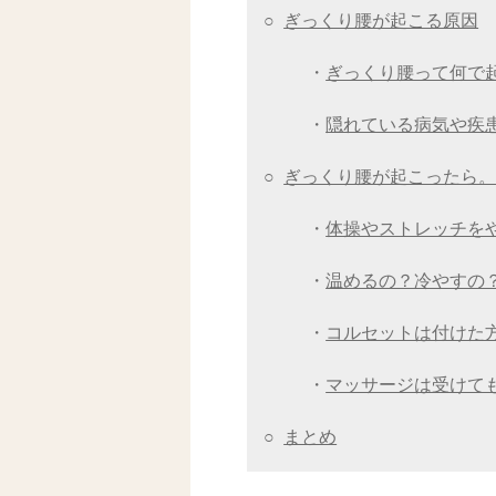
○
ぎっくり腰が起こる原因
・
ぎっくり腰って何で
・
隠れている病気や疾
○
ぎっくり腰が起こったら
・
体操やストレッチを
・
温めるの？冷やすの
・
コルセットは付けた
・
マッサージは受けて
○
まとめ