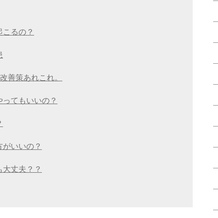
起こるの？
患
。改善策あれこれ。
やってもいいの？
？
方がいいの？
も大丈夫？？