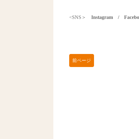
<SNS＞
Instagram
/
Faceb
前ページ