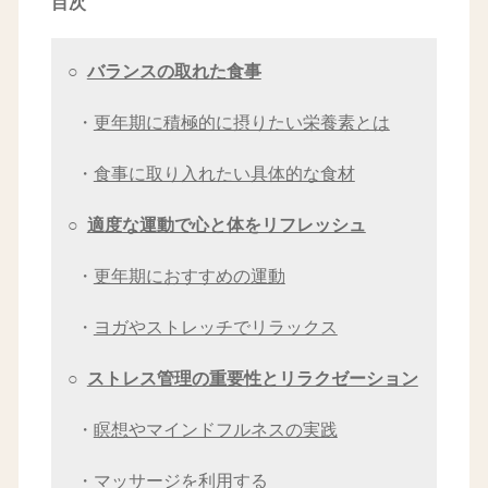
目次
○
バランスの取れた食事
・
更年期に積極的に摂りたい栄養素とは
・
食事に取り入れたい具体的な食材
○
適度な運動で心と体をリフレッシュ
・
更年期におすすめの運動
・
ヨガやストレッチでリラックス
○
ストレス管理の重要性とリラクゼーション
・
瞑想やマインドフルネスの実践
・
マッサージを利用する