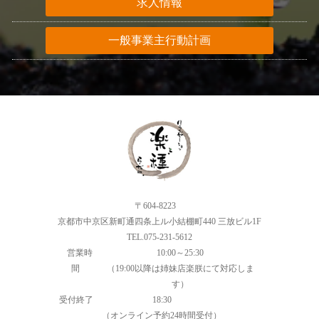
求人情報
一般事業主行動計画
〒604-8223
京都市中京区新町通四条上ル小結棚町440 三放ビル1F
TEL.075-231-5612
営業時
10:00～25:30
間
（19:00以降は姉妹店楽朕にて対応しま
す）
受付終了
18:30
（オンライン予約24時間受付）