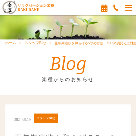
リラクゼーション楽種
RAKUDANE
ホーム
スタッフBlog
更年期症状を和らげる5つの方法｜辛い体調変化に対
Blog
楽種からのお知らせ
スタッフBlog
2024.09.19