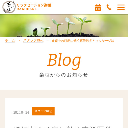
リラクゼーション楽種
RAKUDANE
ホーム
スタッフBlog
妊娠中の頭痛に効く東洋医学とマッサージ法
Blog
楽種からのお知らせ
スタッフBlog
2025.04.24