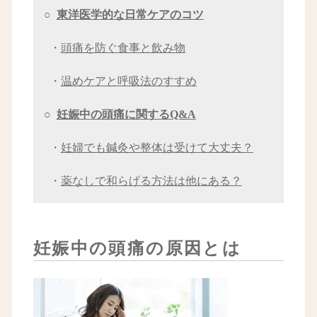
○
東洋医学的な日常ケアのコツ
・
頭痛を防ぐ食事と飲み物
・
温めケアと呼吸法のすすめ
○
妊娠中の頭痛に関するQ&A
・
妊婦でも鍼灸や整体は受けて大丈夫？
・
薬なしで和らげる方法は他にある？
妊娠中の頭痛の原因とは