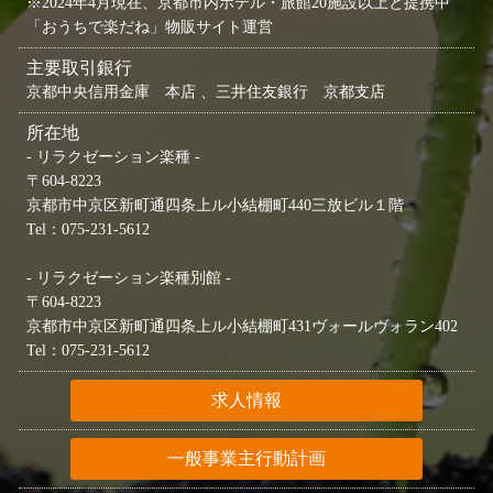
※2024年4月現在、京都市内ホテル・旅館20施設以上と提携中
「おうちで楽だね」物販サイト運営
主要取引銀行
京都中央信用金庫 本店 、三井住友銀行 京都支店
所在地
- リラクゼーション楽種 -
〒604-8223
京都市中京区新町通四条上ル小結棚町440三放ビル１階
Tel：075-231-5612
- リラクゼーション楽種別館 -
〒604-8223
京都市中京区新町通四条上ル小結棚町431ヴォールヴォラン402
Tel：075-231-5612
求人情報
一般事業主行動計画