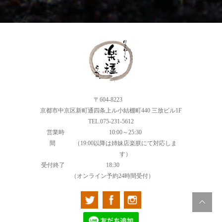
〒604-8223
京都市中京区新町通四条上ル小結棚町440 三放ビル1F
TEL.075-231-5612
営業時
10:00～25:30
間
（19:00以降は姉妹店楽朕にて対応しま
す）
受付終了
18:30
（オンライン予約24時間受付）