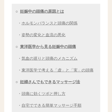
○
妊娠中の頭痛の原因とは
・
ホルモンバランスと頭痛の関係
・
姿勢の変化と血流の悪化
○
東洋医学から見る妊娠中の頭痛
・
気血の巡りと頭痛のメカニズム
・
東洋医学で考える「虚」と「実」の頭痛
○
妊婦さんでもできるマッサージ法
・
頭痛に効くツボと押し方
・
自宅でできる簡単マッサージ手順