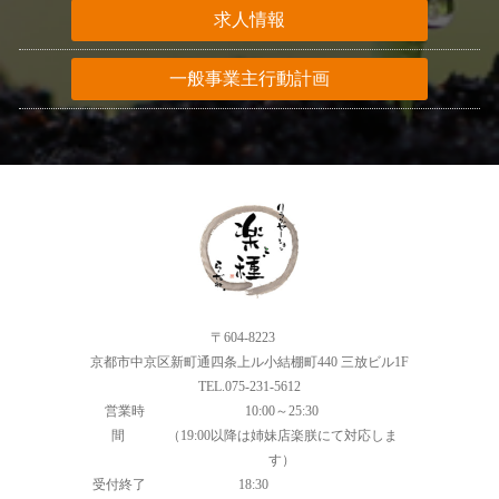
求人情報
一般事業主行動計画
〒604-8223
京都市中京区新町通四条上ル小結棚町440 三放ビル1F
TEL.075-231-5612
営業時
10:00～25:30
間
（19:00以降は姉妹店楽朕にて対応しま
す）
受付終了
18:30