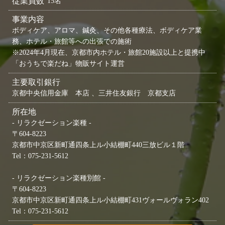
従業員数
15名
事業内容
ボディケア、アロマ、鍼灸、その他各種療法、ボディケア業
務、ホテル・旅館等への出張での施術
※2024年4月現在、京都市内ホテル・旅館20施設以上と提携中
「おうちで楽だね」物販サイト運営
主要取引銀行
京都中央信用金庫 本店 、三井住友銀行 京都支店
所在地
- リラクゼーション楽種 -
〒604-8223
京都市中京区新町通四条上ル小結棚町440三放ビル１階
Tel：075-231-5612
- リラクゼーション楽種別館 -
〒604-8223
京都市中京区新町通四条上ル小結棚町431ヴォールヴォラン402
Tel：075-231-5612