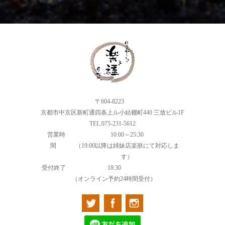
〒604-8223
京都市中京区新町通四条上ル小結棚町440 三放ビル1F
TEL.075-231-5612
営業時
10:00～25:30
間
（19:00以降は姉妹店楽朕にて対応しま
す）
受付終了
18:30
（オンライン予約24時間受付）