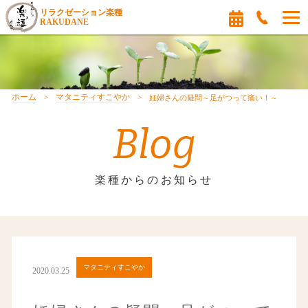
リラクゼーション楽種
RAKUDANE
ホーム
マタニティすこやか
妊婦さんの疑問～足がつって痛い！～
Blog
楽種からのお知らせ
マタニティすこやか
2020.03.25