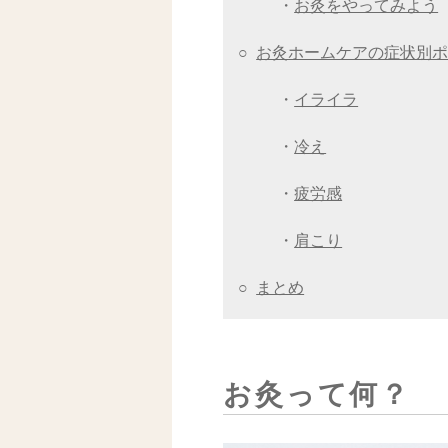
・
お灸をやってみよう
○
お灸ホームケアの症状別
・
イライラ
・
冷え
・
疲労感
・
肩こり
○
まとめ
お灸って何？